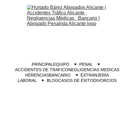
PRINCIPAL
EQUIPO
PENAL
ACCIDENTES DE TRAFICO
NEGLIGENCIAS MEDICAS
HERENCIAS
BANCARIO
EXTRANJERÍA
LABORAL
BLOG
CASOS DE ÉXITO
DIVORCIOS
Abogado para delitos de 
conducción bajo la 